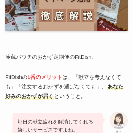
冷蔵パウチのおかず定期便のFitDish。
FitDishの
1番のメリット
は、「献立を考えなくて
も」「注文するおかずを選ばなくても」、
あなた
好みのおかずが届く
ということ。
毎日の献立疲れを解消してくれる
嬉しいサービスですよね。
さこ