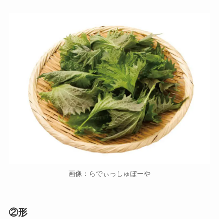
画像：らでぃっしゅぼーや
②形