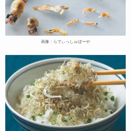
画像：らでぃっしゅぼーや