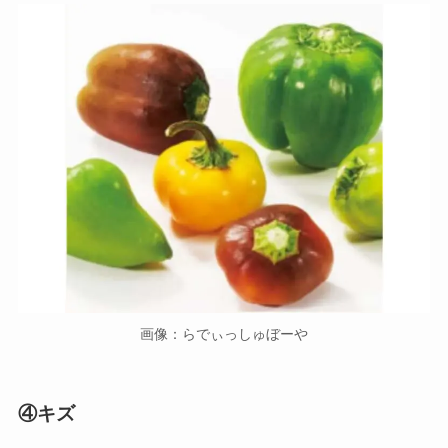
画像：らでぃっしゅぼーや
④キズ