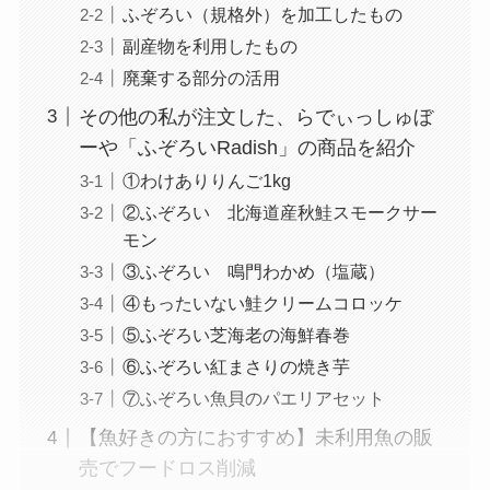
ふぞろい（規格外）を加工したもの
副産物を利用したもの
廃棄する部分の活用
その他の私が注文した、らでぃっしゅぼ
ーや「ふぞろいRadish」の商品を紹介
①わけありりんご1kg
②ふぞろい 北海道産秋鮭スモークサー
モン
③ふぞろい 鳴門わかめ（塩蔵）
④もったいない鮭クリームコロッケ
⑤ふぞろい芝海老の海鮮春巻
⑥ふぞろい紅まさりの焼き芋
⑦ふぞろい魚貝のパエリアセット
【魚好きの方におすすめ】未利用魚の販
売でフードロス削減