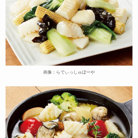
画像：らでぃっしゅぼーや