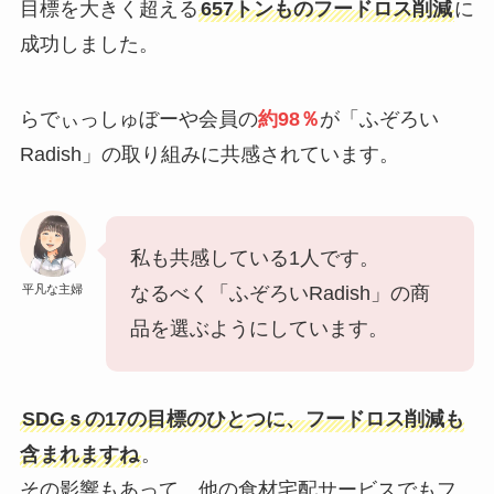
目標を大きく超える
657トン
ものフードロス削減
に
成功しました。
らでぃっしゅぼーや会員の
約98％
が「ふぞろい
Radish」の取り組みに共感されています
。
私も共感している1人です。
平凡な主婦
なるべく「ふぞろいRadish」の商
品を選ぶようにしています。
SDGｓの17の目標のひとつに、フードロス削減も
含まれますね
。
その影響もあって、他の食材宅配サービスでもフ