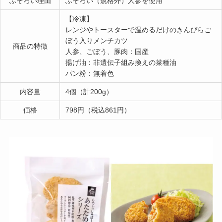
ふぞろい理由
ふぞろい（規格外）人参を使用
【冷凍】
レンジやトースターで温めるだけのきんぴらご
ぼう入りメンチカツ
商品の特徴
人参、ごぼう、豚肉：国産
揚げ油：非遺伝子組み換えの菜種油
パン粉：無着色
内容量
4個（計200g）
価格
798円（税込861円）